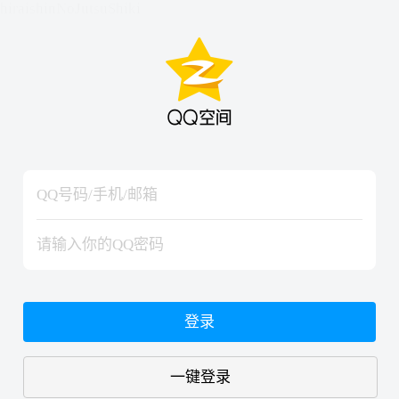
hiraishinNoJutsuShiki
hiraishinNoJutsuShiki
登录
一键登录