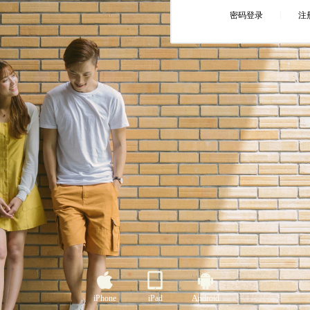
iPhone
iPad
Android