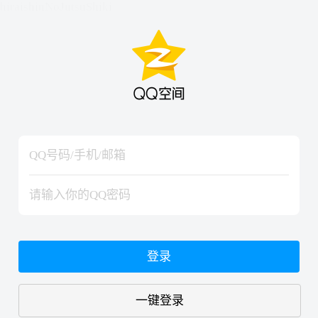
hiraishinNoJutsuShiki
hiraishinNoJutsuShiki
登录
一键登录