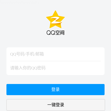
hiraishinNoJutsuShiki
hiraishinNoJutsuShiki
登录
一键登录