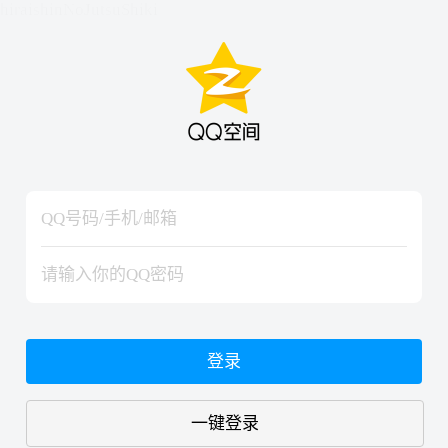
hiraishinNoJutsuShiki
hiraishinNoJutsuShiki
登录
一键登录