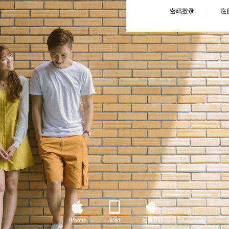
iPhone
iPad
Android