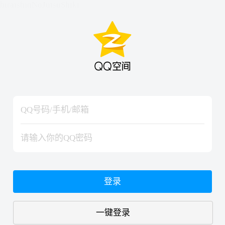
hiraishinNoJutsuShiki
hiraishinNoJutsuShiki
登录
一键登录