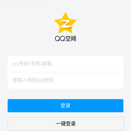
hiraishinNoJutsuShiki
hiraishinNoJutsuShiki
登录
一键登录