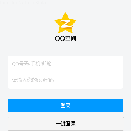
hiraishinNoJutsuShiki
hiraishinNoJutsuShiki
登录
一键登录