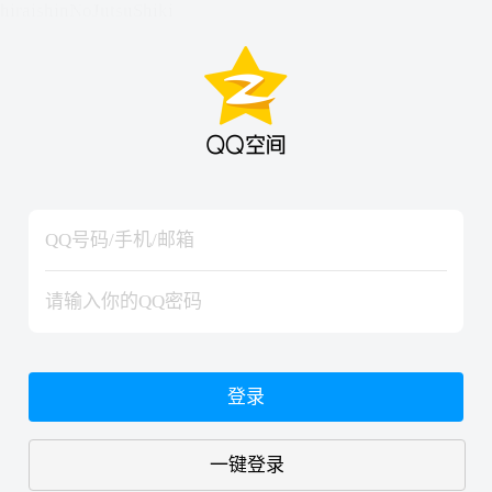
hiraishinNoJutsuShiki
hiraishinNoJutsuShiki
登录
一键登录