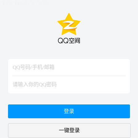
hiraishinNoJutsuShiki
hiraishinNoJutsuShiki
登录
一键登录